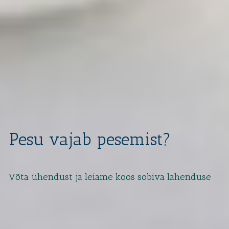
P
e
s
u
v
a
j
a
b
p
e
s
e
m
i
s
t
?
V
õ
t
a
ü
h
e
n
d
u
s
t
j
a
l
e
i
a
m
e
k
o
o
s
s
o
b
i
v
a
l
a
h
e
n
d
u
s
e